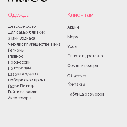
+7 962 430 7954
info@muse-wear.ru
СМЗ Гончарова Юлия Игоревна
ИНН 260808755849
Все права защищены
Юридическая информация
Оферта