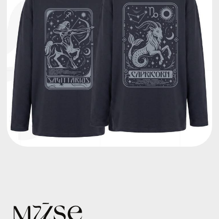
Одежда
Клиентам
Детское фото
Акции
Для самых близких
Мерч
Знаки Зодиака
Чек-лист путешественника
Уход
Регионы
Оплата и доставка
Главное
Профессии
Обмен и возврат
По городам
Базовая одежда
О бренде
Собери свой принт
Контакты
Гарри Поттер
Выйти за рамки
Таблица размеров
Аксессуары