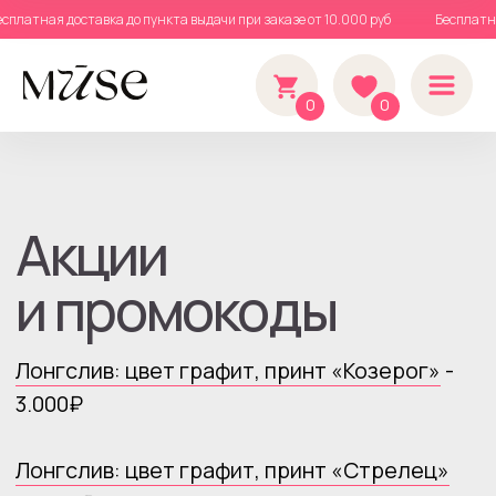
Бесплатная доставка до пункта выдачи при заказе от 10.000 руб
Бесплат
0
0
Акции
и промокоды
Лонгслив: цвет графит, принт «Козерог»
-
3.000₽
Лонгслив: цвет графит, принт «Стрелец»
- 3.000₽