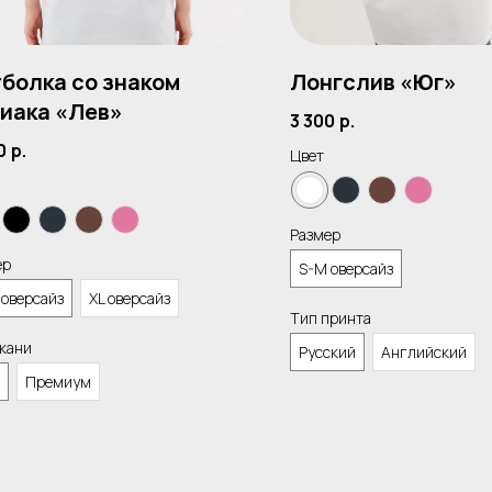
болка со знаком
Лонгслив «Юг»
иака «Лев»
3 300
р.
0
р.
Цвет
Размер
ер
S-M оверсайз
 оверсайз
XL оверсайз
Тип принта
ткани
Русский
Английский
Премиум