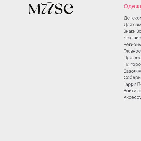
Одеж
Детско
Для сам
Знаки З
Чек-лис
Регион
Главное
Профес
По гор
Базова
Собери 
Гарри П
Выйти з
Аксесс