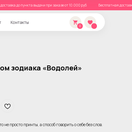
ная доставка до пункта выдачи при заказе от 10.000 руб
Бесплатная дос
т
Контакты
0
ком зодиака «Водолей»
 не просто принты, а способ говорить о себе без слов.