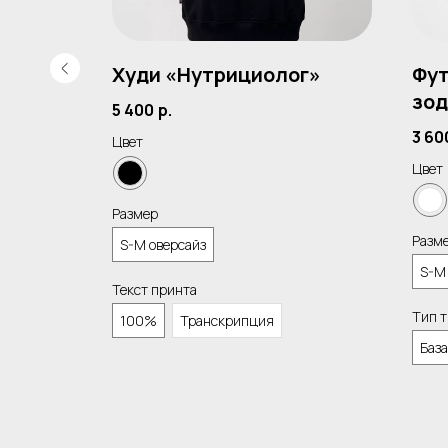
нер»
Худи «Нутрициолог»
Фут
зод
5 400
р.
3 60
Цвет
Цвет
Размер
Разм
S-M оверсайз
S-M
Текст принта
Тип 
100%
Транскрипция
База