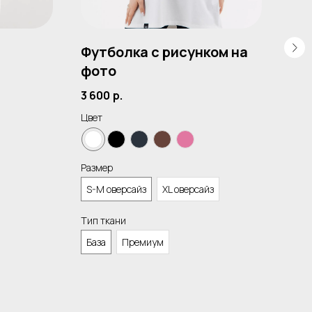
Футболка с рисунком на
Ло
фото
3 3
3 600
р.
Цвет
Цвет
Разм
Размер
S-M
S-M оверсайз
XL оверсайз
Тип ткани
База
Премиум