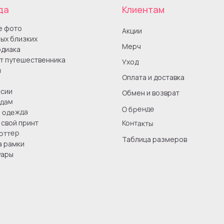
да
Клиентам
е фото
Акции
ых близких
Мерч
одиака
т путешественника
Уход
ы
Оплата и доставка
сии
Обмен и возврат
одам
О бренде
я одежда
Контакты
свой принт
оттер
Таблица размеров
а рамки
уары