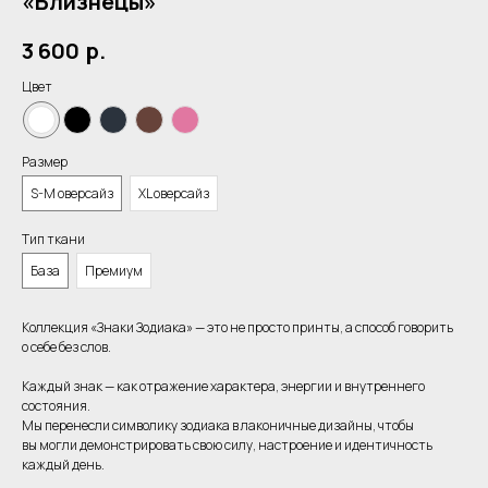
«Близнецы»
3 600
р.
Цвет
Размер
S-M оверсайз
XL оверсайз
Тип ткани
База
Премиум
Коллекция «Знаки Зодиака» — это не просто принты, а способ говорить
о себе без слов.
Каждый знак — как отражение характера, энергии и внутреннего
состояния.
Мы перенесли символику зодиака в лаконичные дизайны, чтобы
вы могли демонстрировать свою силу, настроение и идентичность
каждый день.