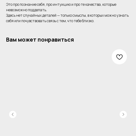
Это про познание себя, про интуицию и про те качества, которые
невозможно подделать.
Здесь нет случайных деталей — только смыслы, в которых можно узнать
себя или почувствовать связь с тем, что тебе близко.
Вам может понравиться
Одежда
Клиентам
Детское фото
Акции
Для самых близких
Мерч
Знаки Зодиака