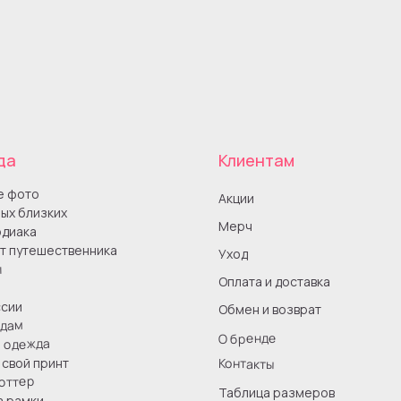
да
Клиентам
е фото
Акции
ых близких
Мерч
одиака
т путешественника
Уход
ы
Оплата и доставка
сии
Обмен и возврат
одам
О бренде
я одежда
Контакты
свой принт
оттер
Таблица размеров
а рамки