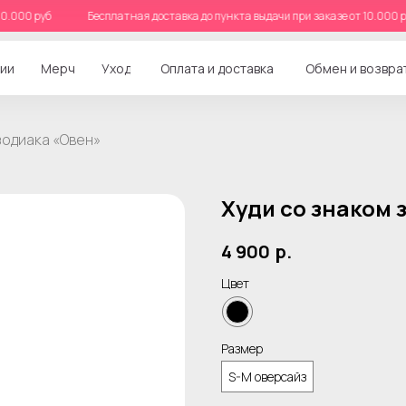
 от 10.000 руб
Бесплатная доставка до пункта выдачи при заказе от 10.0
ии
Мерч
Уход
Оплата и доставка
Обмен и возвра
зодиака «Овен»
Худи со знаком 
4 900
р.
Цвет
Размер
S-M оверсайз