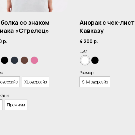
болка со знаком
Анорак с чек-лист
иака «Стрелец»
Кавказу
0
р.
4 200
р.
Цвет
ер
Размер
 оверсайз
XL оверсайз
S-M оверсайз
ткани
Премиум