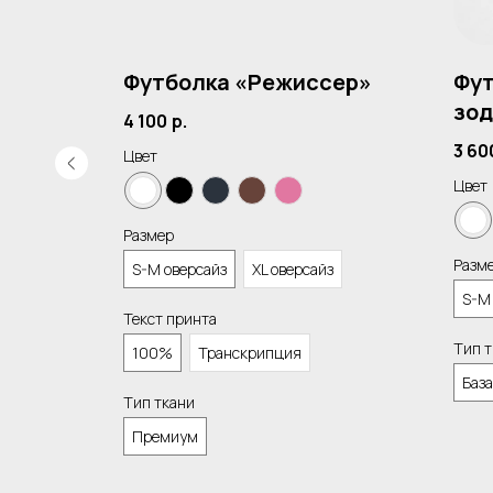
й»
Футболка «Режиссер»
Фут
зод
4 100
р.
3 60
Цвет
Цвет
Размер
Разм
S-M оверсайз
XL оверсайз
S-M
Текст принта
Тип 
100%
Транскрипция
База
Тип ткани
Премиум