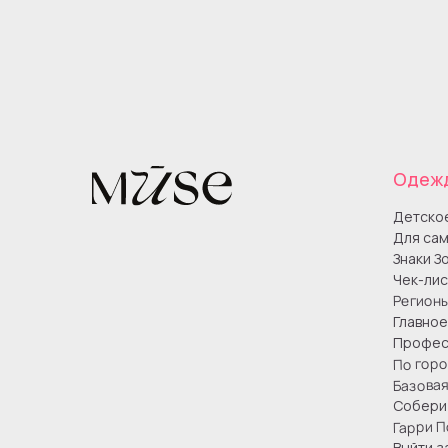
Одеж
Детско
Для сам
Знаки З
Чек-лис
Регион
Главное
Профес
По гор
Базова
Собери 
Гарри П
Выйти з