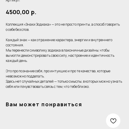
Артикул:
4500,00
р.
Коллекция «Знаки Зодиака» — это не просто принты, а способ говорить
о себе без слов.
Каждый знак — как отражение характера, энергии и внутреннего
состояния.
Мы перенесли символику зодиака в лаконичные дизайны, чтобы
вы могли демонстрировать свою силу, настроение и идентичность
каждый день.
Это про познание себя, про интуицию и про те качества, которые
невозможно подделать.
Здесь нет случайных деталей — только смыслы, в которых можно узнать
себя или почувствовать связь с тем, что тебе близко.
Вам может понравиться