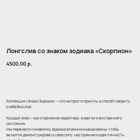
Лонгслив со знаком зодиака «Скорпион»
4500,00
р.
Добавить в корзину
Коллекция «Знаки Зодиака» — это не просто принты, а способ говорить
о себе без слов.
Каждый знак — как отражение характера, энергии и внутреннего
состояния.
Мы перенесли символику зодиака в лаконичные дизайны, чтобы
вы могли демонстрировать свою силу, настроение и идентичность
Одежда
Клиентам