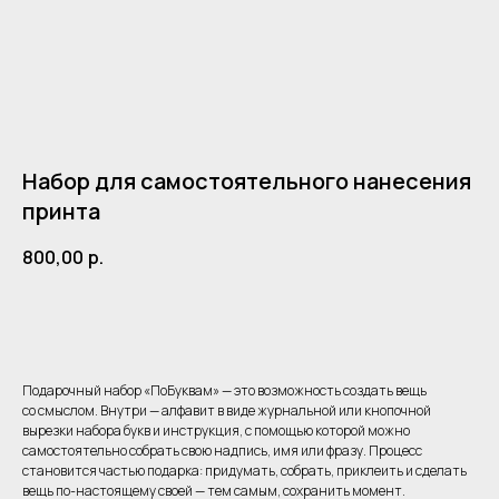
Набор для самостоятельного нанесения
принта
800,00
р.
Добавить в корзину
Подарочный набор «ПоБуквам» — это возможность создать вещь
Одежда
Клиентам
со смыслом. Внутри — алфавит в виде журнальной или кнопочной
вырезки набора букв и инструкция, с помощью которой можно
Детское фото
Акции
самостоятельно собрать свою надпись, имя или фразу. Процесс
Для самых близких
Мерч
становится частью подарка: придумать, собрать, приклеить и сделать
Знаки Зодиака
Чек-лист путешественника
вещь по-настоящему своей — тем самым, сохранить момент.
Уход