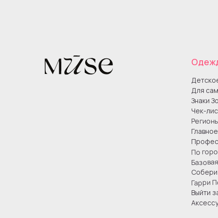
Одеж
Детско
Для сам
Знаки З
Чек-лис
Регион
Главное
Профес
По гор
Базова
Собери 
Гарри П
Выйти з
Аксесс