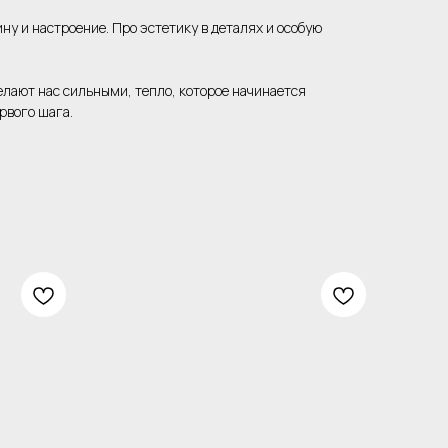
ну и настроение. Про эстетику в деталях и особую
елают нас сильными, тепло, которое начинается
рвого шага.