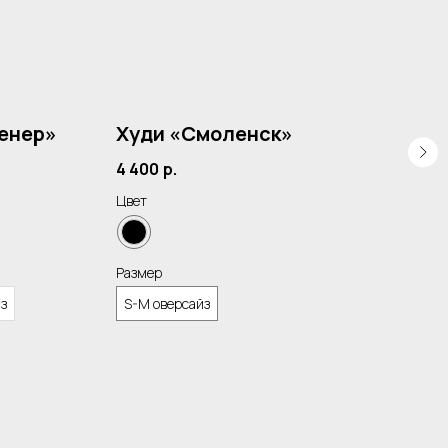
енер»
Худи «Смоленск»
Св
4 400
р.
3 6
Цвет
Цвет
Размер
Разм
йз
S-M оверсайз
S-M