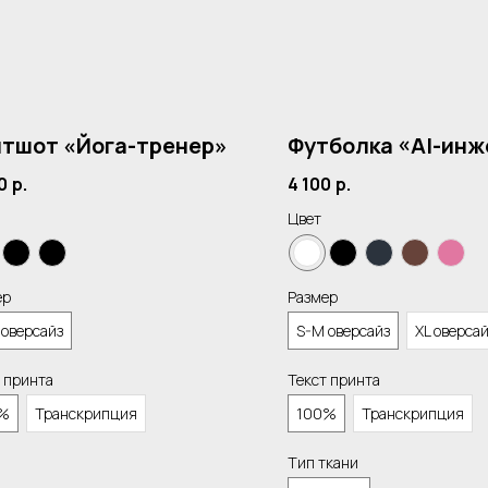
тшот «Йога-тренер»
Футболка «AI-инж
0
р.
4 100
р.
Цвет
ер
Размер
 оверсайз
S-M оверсайз
XL оверса
 принта
Текст принта
%
Транскрипция
100%
Транскрипция
Тип ткани