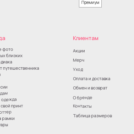
Премиум
да
Клиентам
е фото
Акции
ых близких
Мерч
одиака
т путешественника
Уход
ы
Оплата и доставка
сии
Обмен и возврат
одам
О бренде
я одежда
Контакты
свой принт
оттер
Таблица размеров
а рамки
уары