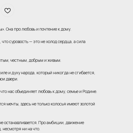
». Она про любовь и почтение к дому.
что суровость — это не холод сердца, а сила
ытым, честным, добрым и живым.
силе и духу народа, который никогда не сгибается,
ои двери.
что нас объединяет любовь к дому, семье и Родине.
ся мечты, здесь не только колосья имеют золотой
не останавливается. Про амбиции, движение
 несмотря ни на что.