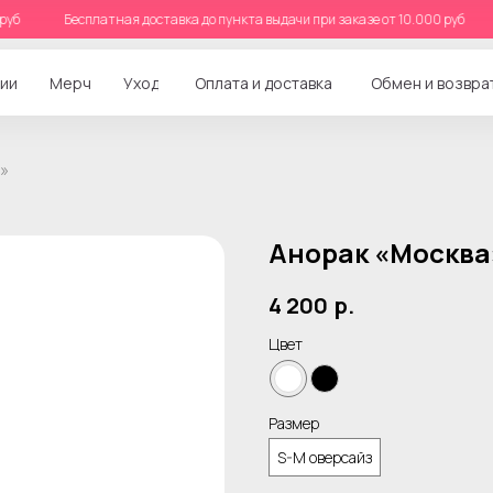
000 руб
Бесплатная доставка до пункта выдачи при заказе от 10.000 руб
ии
Мерч
Уход
Оплата и доставка
Обмен и возвра
»
Анорак «Москва
4 200
р.
Цвет
Размер
S-M оверсайз