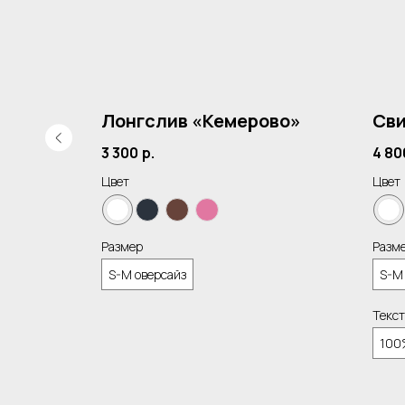
ер»
Лонгслив «Кемерово»
Сви
3 300
р.
4 80
Цвет
Цвет
Размер
Разм
S-M оверсайз
S-M
Текст
100