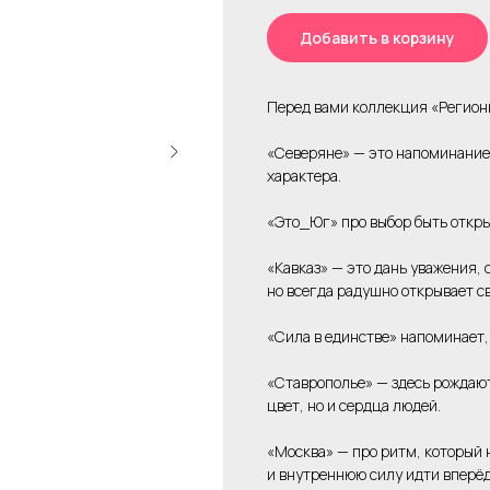
Добавить в корзину
Перед вами коллекция «Регионы
«Северяне» — это напоминание, 
характера.
«Это_Юг» про выбор быть откр
«Кавказ» — это дань уважения, 
но всегда радушно открывает св
«Сила в единстве» напоминает, 
«Ставрополье» — здесь рождают
цвет, но и сердца людей.
«Москва» — про ритм, который 
и внутреннюю силу идти вперёд,