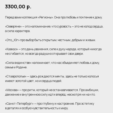
3300,00
р.
Перед вами коллекция «Регионы». Она про любовь и почтение к дому.
«Северяне» — это напоминание, что суровость — это не холод сердца,
а сила характера.
«Это_Юг» про выбор быть открытым, честным, добрым и живым.
«Кавказ» — это дань уважения, силе и духу народа, который никогда
не сгибается, но всегда радушно открывает свои двери.
«Сила в единстве» напоминает, что нас объединяет любовь к дому,
семье и Родине.
«Ставрополье» — здесь рождаются мечты, здесь не только колосья
имеют золотой цвет, но и сердца людей.
«Москва» — про ритм, который не останавливается. Про амбиции,
движение и внутреннюю силу идти вперёд, несмотря ни на что.
«Санкт-Петербург» — про глубину и настроение. Про эстетику
в деталях и особую чувствительность к миру.