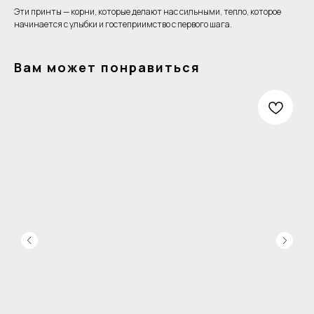
Эти принты — корни, которые делают нас сильными, тепло, которое
начинается с улыбки и гостеприимство с первого шага.
Вам может понравиться
Одежда
Клиентам
Детское фото
Акции
Для самых близких
Мерч
Знаки Зодиака
Чек-лист путешественника
Уход
Регионы
Оплата и доставка
Главное
Профессии
Обмен и возврат
По городам