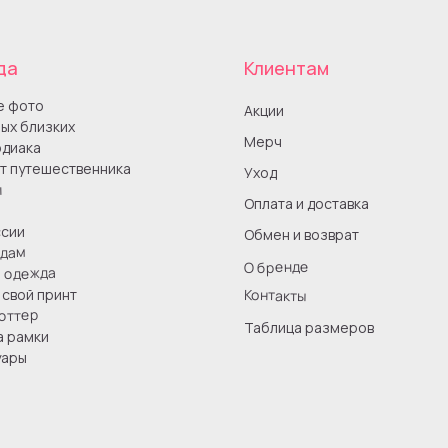
да
Клиентам
е фото
Акции
ых близких
Мерч
одиака
т путешественника
Уход
ы
Оплата и доставка
сии
Обмен и возврат
одам
О бренде
я одежда
Контакты
свой принт
оттер
Таблица размеров
а рамки
уары