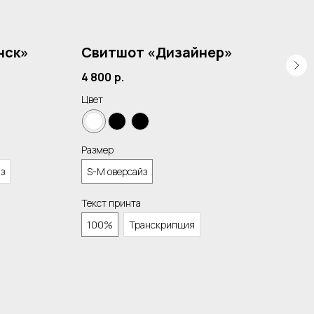
Сп
нск»
Свитшот «Дизайнер»
зн
4 800
р.
6 2
Цвет
Цвет
Размер
Разм
йз
S-M оверсайз
S-M
Текст принта
100%
Транскрипция