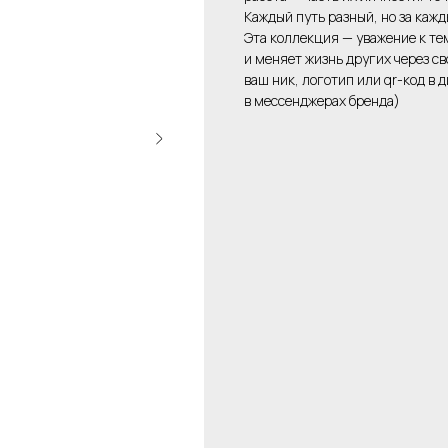
Каждый путь разный, но за кажд
Эта коллекция — уважение к тем
и меняет жизнь других через с
ваш ник, логотип или qr-код в
в мессенджерах бренда)