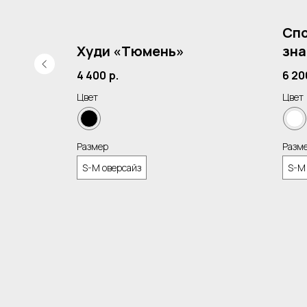
Спо
Худи «Тюмень»
зна
«Б
4 400
р.
6 20
Цвет
Цвет
Размер
Разм
S-M оверсайз
S-M