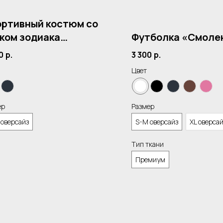
ртивный костюм со
ком зодиака
Футболка «Смоле
лизнецы»
0
р.
3 300
р.
Цвет
ер
Размер
 оверсайз
S-M оверсайз
XL оверса
Тип ткани
Премиум