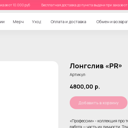
и заказе от 10.000 руб
Бесплатная доставка до пункта выдачи при заказе
ии
Мерч
Уход
Оплата и доставка
Обмен и возвра
Лонгслив «PR»
Артикул:
4800,00
р.
Добавить в корзину
«Профессии» - коллекция про те
работа — часть их личности. Точ