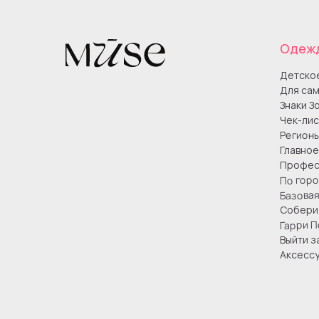
Одеж
Детско
Для сам
Знаки З
Чек-лис
Регион
Главное
Профес
По гор
Базова
Собери 
Гарри П
Выйти з
Аксесс