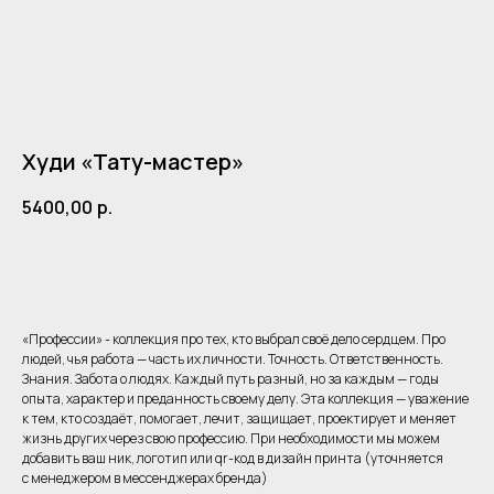
Худи «Тату-мастер»
5400,00
р.
Добавить в корзину
«Профессии» - коллекция про тех, кто выбрал своё дело сердцем. Про
людей, чья работа — часть их личности. Точность. Ответственность.
Знания. Забота о людях. Каждый путь разный, но за каждым — годы
Одежда
Клиентам
опыта, характер и преданность своему делу. Эта коллекция — уважение
к тем, кто создаёт, помогает, лечит, защищает, проектирует и меняет
Детское фото
Акции
жизнь других через свою профессию. При необходимости мы можем
Для самых близких
Мерч
добавить ваш ник, логотип или qr-код в дизайн принта (уточняется
Знаки Зодиака
с менеджером в мессенджерах бренда)
Чек-лист путешественника
Уход
Регионы