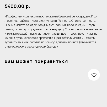
5400,00
р.
«Профессии» - коллекция про тех, кто выбрал своё дело сердцем. Про
людей, чья работа — часть их личности. Точность. Ответственность.
Знания. Забота о людях. Каждый путь разный, но за каждым — годы
опыта, характер и преданность своему делу. Эта коллекция — уважение
к тем, кто создаёт, помогает, лечит, защищает, проектирует и меняет
жизнь других через свою профессию. При необходимости мы можем
добавить ваш ник, логотип или qr-код в дизайн принта (уточняется
с менеджером в мессенджерах бренда)
Вам может понравиться