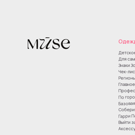
Одеж
Детско
Для сам
Знаки З
Чек-лис
Регион
Главное
Профес
По гор
Базова
Собери 
Гарри П
Выйти з
Аксесс