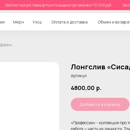
б
Бесплатная доставка до пункта выдачи при заказе от 10.000 руб
ии
Мерч
Уход
Оплата и доставка
Обмен и возвра
дмин»
Лонгслив «Сис
Артикул:
4800,00
р.
Добавить в корзину
«Профессии» - коллекция про те
работа — часть их личности. Точ