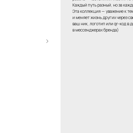
Каждый путь разный, но за кажд
Эта коллекция — уважение к тем
и меняет жизнь других через с
ваш ник, логотип или qr-код в
в мессенджерах бренда)