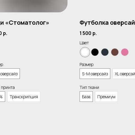
и «Стоматолог»
Футболка оверсай
0
р.
1 500
р.
Цвет
ер
Размер
 оверсайз
S-M оверсайз
XL оверса
 принта
Тип ткани
%
Транскрипция
База
Премиум