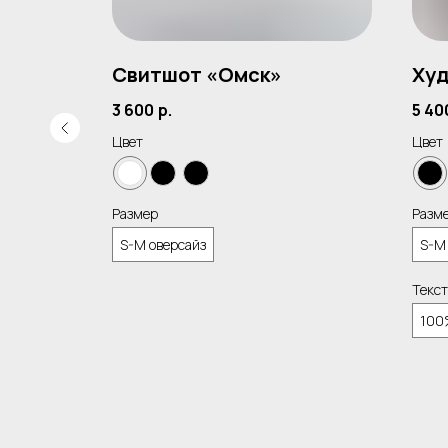
ой
Свитшот «Омск»
Худ
3 600
р.
5 40
Цвет
Цвет
Размер
Разм
S-M оверсайз
S-M
з
Текст
100
2 см