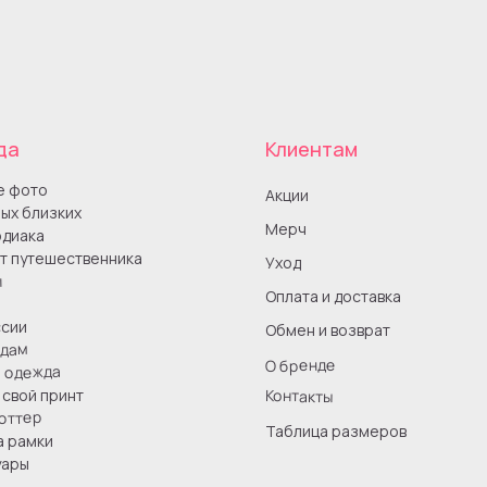
да
Клиентам
е фото
Акции
ых близких
Мерч
одиака
т путешественника
Уход
ы
Оплата и доставка
сии
Обмен и возврат
одам
О бренде
я одежда
Контакты
свой принт
оттер
Таблица размеров
а рамки
уары