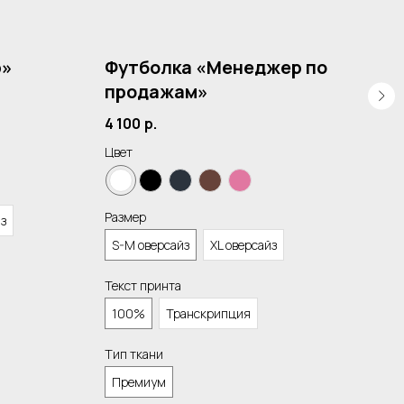
р»
Футболка «Менеджер по
Ан
продажам»
4 2
4 100
р.
Цвет
Цвет
Разм
Размер
йз
S-M
S-M оверсайз
XL оверсайз
Тип 
Текст принта
Рус
100%
Транскрипция
Тип ткани
Премиум