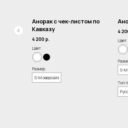
ер»
Анорак с чек-листом по
Ано
Кавказу
4 20
4 200
р.
Цвет
Цвет
Разм
Размер
S-M
S-M оверсайз
Тип 
Рус