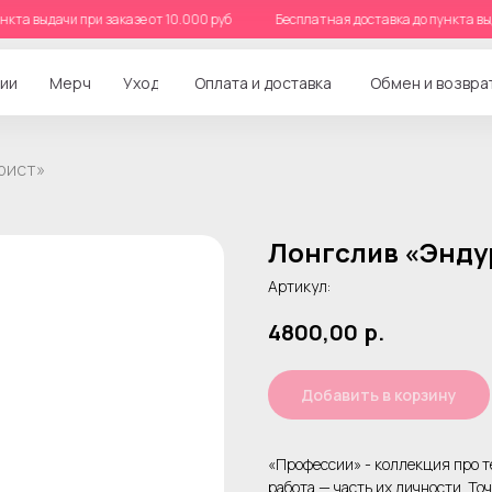
о пункта выдачи при заказе от 10.000 руб
Бесплатная доставка до пункта
ии
Мерч
Уход
Оплата и доставка
Обмен и возвра
рист»
Лонгслив «Энду
Артикул:
4800,00
р.
Добавить в корзину
«Профессии» - коллекция про те
работа — часть их личности. Точ