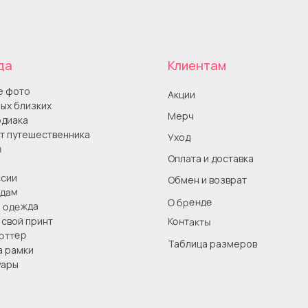
да
Клиентам
е фото
Акции
ых близких
Мерч
одиака
т путешественника
Уход
ы
Оплата и доставка
сии
Обмен и возврат
одам
О бренде
я одежда
Контакты
свой принт
оттер
Таблица размеров
а рамки
уары