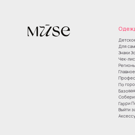
Одеж
Детско
Для сам
Знаки З
Чек-лис
Регион
Главное
Профес
По гор
Базова
Собери 
Гарри П
Выйти з
Аксесс