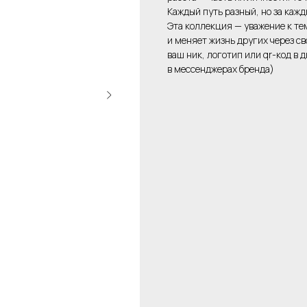
Каждый путь разный, но за кажд
Эта коллекция — уважение к тем
и меняет жизнь других через с
ваш ник, логотип или qr-код в
в мессенджерах бренда)