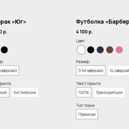
рак «Юг»
Футболка «Барбе
0
р.
4 100
р.
Цвет
ер
Размер
 оверсайз
S-M оверсайз
XL оверса
принта
Текст принта
ский
Английский
100%
Транскрипция
Тип ткани
Премиум