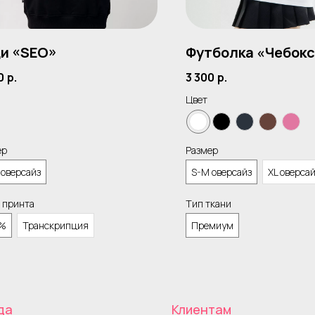
и «SEO»
Футболка «Чебок
0
р.
3 300
р.
Цвет
ер
Размер
 оверсайз
S-M оверсайз
XL оверса
 принта
Тип ткани
%
Транскрипция
Премиум
да
Клиентам