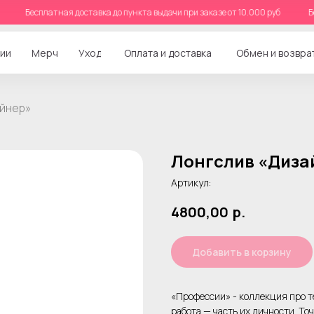
 руб
Бесплатная доставка до пункта выдачи при заказе от 10.000 руб
ии
Мерч
Уход
Оплата и доставка
Обмен и возвра
айнер»
Лонгслив «Диза
Артикул:
4800,00
р.
Добавить в корзину
«Профессии» - коллекция про те
работа — часть их личности. Точ