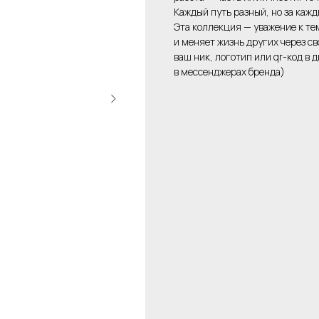
Каждый путь разный, но за кажд
Эта коллекция — уважение к тем
и меняет жизнь других через с
ваш ник, логотип или qr-код в
в мессенджерах бренда)