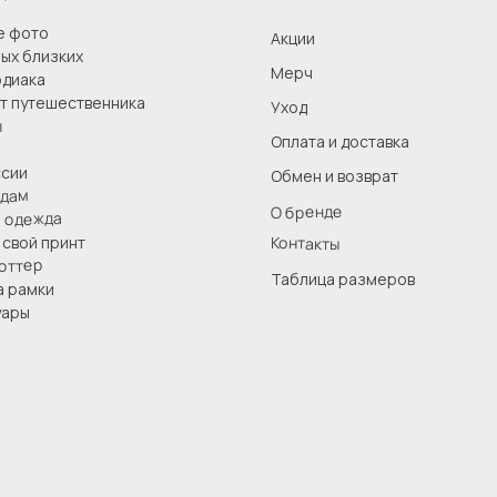
е фото
Акции
ых близких
Мерч
одиака
т путешественника
Уход
ы
Оплата и доставка
сии
Обмен и возврат
одам
О бренде
я одежда
Контакты
свой принт
оттер
Таблица размеров
а рамки
уары