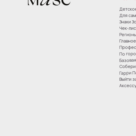
Детско
Для сам
Знаки З
Чек-лис
Регион
Главное
Профес
По гор
Базова
Собери 
Гарри П
Выйти з
Аксесс