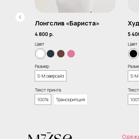
нград»
Лонгслив «Бариста»
Худ
4 800
р.
5 40
Цвет
Цвет
Размер
Разм
S-M оверсайз
S-M
Текст принта
Текст
100%
Транскрипция
100
Одеж