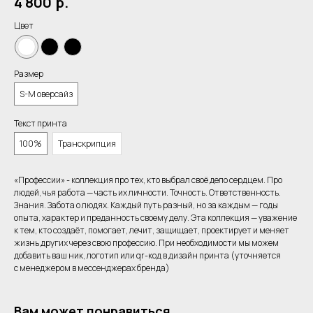
4 800
р.
Цвет
Размер
S-M оверсайз
Текст принта
100%
Транскрипция
«Профессии» - коллекция про тех, кто выбрал своё дело сердцем. Про
людей, чья работа — часть их личности. Точность. Ответственность.
Знания. Забота о людях. Каждый путь разный, но за каждым — годы
опыта, характер и преданность своему делу. Эта коллекция — уважение
к тем, кто создаёт, помогает, лечит, защищает, проектирует и меняет
жизнь других через свою профессию. При необходимости мы можем
добавить ваш ник, логотип или qr-код в дизайн принта (уточняется
с менеджером в мессенджерах бренда)
Вам может понравиться