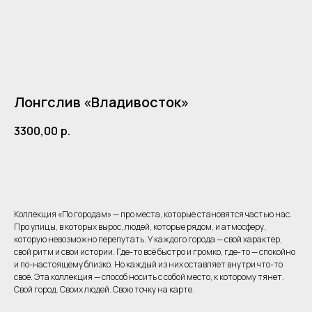
Лонгслив «Владивосток»
3300,00
р.
Добавить в корзину
Коллекция «По городам» — про места, которые становятся частью нас.
Про улицы, в которых вырос, людей, которые рядом, и атмосферу,
которую невозможно перепутать. У каждого города — свой характер,
Одежда
Клиентам
свой ритм и свои истории. Где-то всё быстро и громко, где-то — спокойно
Детское фото
Акции
и по-настоящему близко. Но каждый из них оставляет внутри что-то
Для самых близких
своё. Эта коллекция — способ носить с собой место, к которому тянет.
Мерч
Знаки Зодиака
Свой город. Своих людей. Свою точку на карте.
Чек-лист путешественника
Уход
Регионы