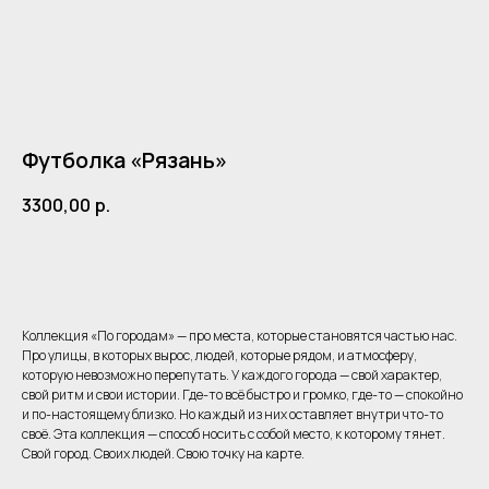
Футболка «Рязань»
3300,00
р.
Добавить в корзину
Коллекция «По городам» — про места, которые становятся частью нас.
Про улицы, в которых вырос, людей, которые рядом, и атмосферу,
которую невозможно перепутать. У каждого города — свой характер,
Одежда
Клиентам
свой ритм и свои истории. Где-то всё быстро и громко, где-то — спокойно
Детское фото
Акции
и по-настоящему близко. Но каждый из них оставляет внутри что-то
Для самых близких
своё. Эта коллекция — способ носить с собой место, к которому тянет.
Мерч
Знаки Зодиака
Свой город. Своих людей. Свою точку на карте.
Чек-лист путешественника
Уход
Регионы