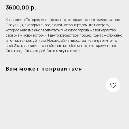
3600,00
р.
Коллекция «По городам» — про места, которые становятся частью нас.
Про улицы, в которых вырос, людей, которые рядом, и атмосферу,
которую невозможно перепутать. У каждого города — свой характер,
свой ритм и свои истории. Где-то всё быстро и громко, где-то — спокойно
и по-настоящему близко. Но каждый из них оставляет внутри что-то
своё. Эта коллекция — способ носить с собой место, к которому тянет.
Свой город. Своих людей. Свою точку на карте.
Вам может понравиться