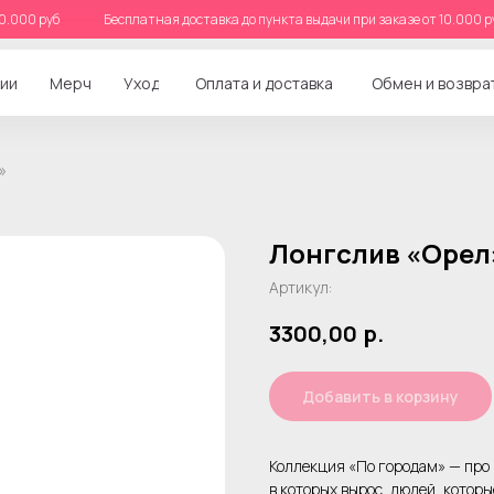
от 10.000 руб
Бесплатная доставка до пункта выдачи при заказе от 10.0
ии
Мерч
Уход
Оплата и доставка
Обмен и возвра
»
Лонгслив «Орел
Артикул:
3300,00
р.
Добавить в корзину
Коллекция «По городам» — про 
в которых вырос, людей, котор