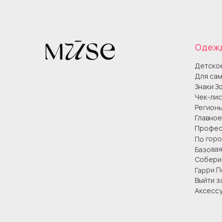
Одеж
Детско
Для сам
Знаки З
Чек-лис
Регион
Главное
Профес
По гор
Базова
Собери 
Гарри П
Выйти з
Аксесс