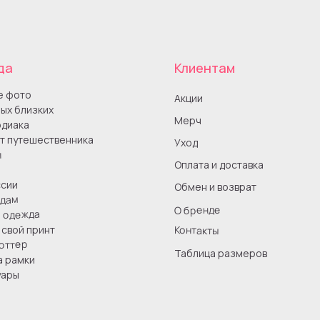
да
Клиентам
е фото
Акции
ых близких
Мерч
одиака
т путешественника
Уход
ы
Оплата и доставка
сии
Обмен и возврат
одам
О бренде
я одежда
Контакты
свой принт
оттер
Таблица размеров
а рамки
уары