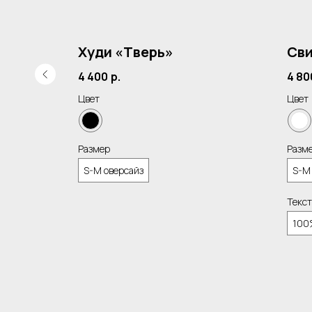
раф»
Худи «Тверь»
Сви
4 400
р.
4 80
Цвет
Цвет
Размер
Разм
S-M оверсайз
S-M
Текст
100