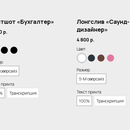
тшот «Бухгалтер»
Лонгслив «Саунд-
дизайнер»
0
р.
4 800
р.
Цвет
ер
Размер
 оверсайз
S-M оверсайз
 принта
Текст принта
%
Транскрипция
100%
Транскрипция