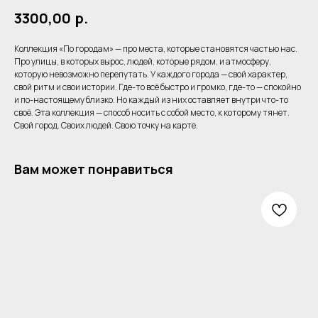
3300,00
р.
Коллекция «По городам» — про места, которые становятся частью нас.
Про улицы, в которых вырос, людей, которые рядом, и атмосферу,
которую невозможно перепутать. У каждого города — свой характер,
свой ритм и свои истории. Где-то всё быстро и громко, где-то — спокойно
и по-настоящему близко. Но каждый из них оставляет внутри что-то
своё. Эта коллекция — способ носить с собой место, к которому тянет.
Свой город. Своих людей. Свою точку на карте.
Вам может понравиться