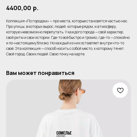
4400,00
р.
Коллекция «По городам» — про места, которые становятся частью нас.
Про улицы, в которых вырос, людей, которые рядом, и атмосферу,
которую невозможно перепутать. У каждого города — свой характер,
свой ритм и свои истории. Где-то всё быстро и громко, где-то — спокойно
и по-настоящему близко. Но каждый из них оставляет внутри что-то
своё. Эта коллекция — способ носить с собой место, к которому тянет.
Свой город. Своих людей. Свою точку на карте.
Вам может понравиться