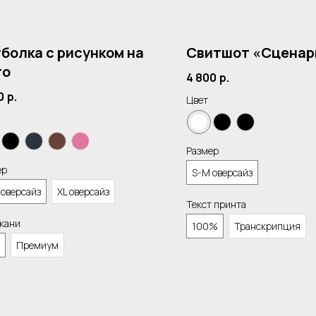
болка с рисунком на
Свитшот «Сценар
то
4 800
р.
0
р.
Цвет
Размер
ер
S-M оверсайз
 оверсайз
XL оверсайз
Текст принта
ткани
100%
Транскрипция
Премиум