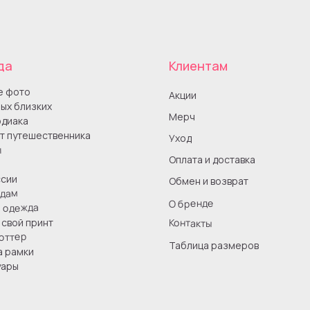
да
Клиентам
е фото
Акции
ых близких
Мерч
одиака
т путешественника
Уход
ы
Оплата и доставка
сии
Обмен и возврат
одам
О бренде
я одежда
Контакты
свой принт
оттер
Таблица размеров
а рамки
уары