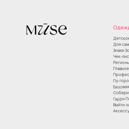
Одеж
Детско
Для сам
Знаки З
Чек-лис
Регион
Главное
Профес
По гор
Базова
Собери 
Гарри П
Выйти з
Аксесс