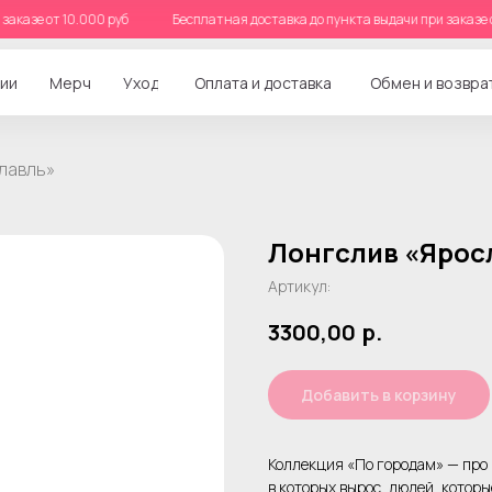
при заказе от 10.000 руб
Бесплатная доставка до пункта выдачи при зак
ии
Мерч
Уход
Оплата и доставка
Обмен и возвра
лавль»
Лонгслив «Ярос
Артикул:
3300,00
р.
Добавить в корзину
Коллекция «По городам» — про 
в которых вырос, людей, котор