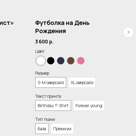
ист»
Футболка на День
Фу
Рождения
4 10
3 600
р.
Цвет
Цвет
Разм
Размер
S-M
S-M оверсайз
XL оверсайз
Текс
Текст принта
10
Birthday T-Shirt
Forever young
Тип 
Тип ткани
Пр
База
Премиум