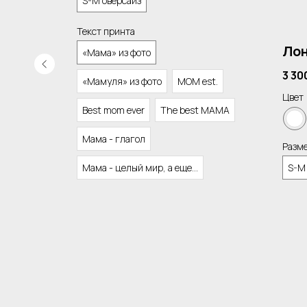
S-M оверсайз
з
Текст принта
Лон
«Мама» из фото
3 30
«Мамуля» из фото
MOM est.
..
Цвет
Best mom ever
The best MAMA
Мама - глагол
Разм
Мама - целый мир, а еще...
S-M