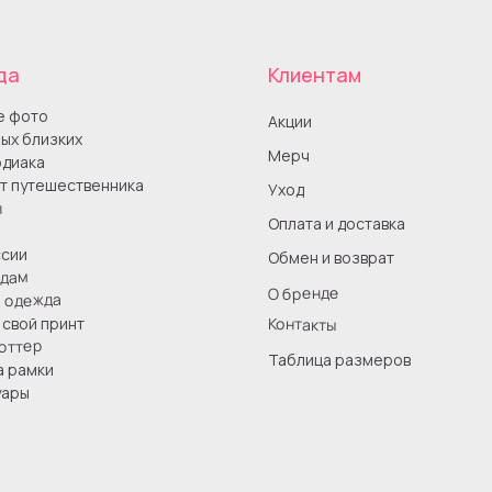
да
Клиентам
е фото
Акции
ых близких
Мерч
одиака
т путешественника
Уход
ы
Оплата и доставка
сии
Обмен и возврат
одам
О бренде
я одежда
Контакты
свой принт
оттер
Таблица размеров
а рамки
уары