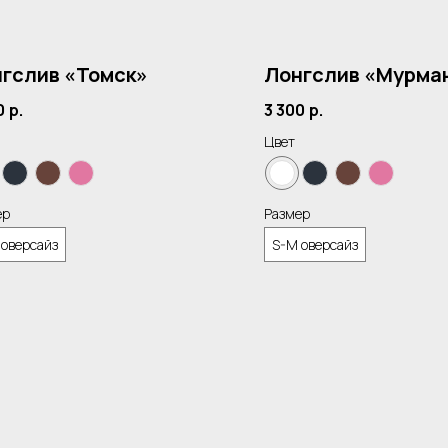
гслив «Томск»
Лонгслив «Мурма
0
р.
3 300
р.
Цвет
ер
Размер
 оверсайз
S-M оверсайз