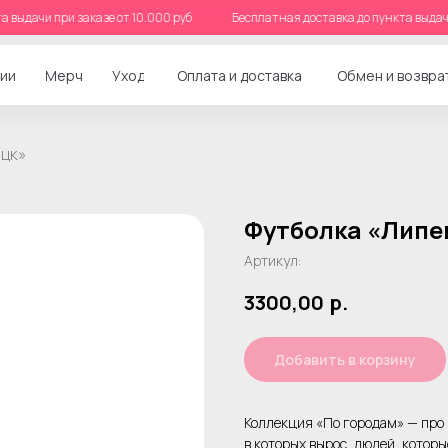
нкта выдачи при заказе от 10.000 руб
Бесплатная доставка до пункта вы
ии
Мерч
Уход
Оплата и доставка
Обмен и возвра
цк»
Футболка «Липе
Артикул:
3300,00
р.
Добавить в корзину
Коллекция «По городам» — про 
в которых вырос, людей, котор