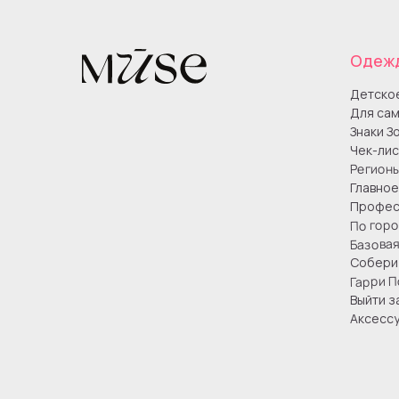
Одеж
Детско
Для сам
Знаки З
Чек-лис
Регион
Главное
Профес
По гор
Базова
Собери 
Гарри П
Выйти з
Аксесс