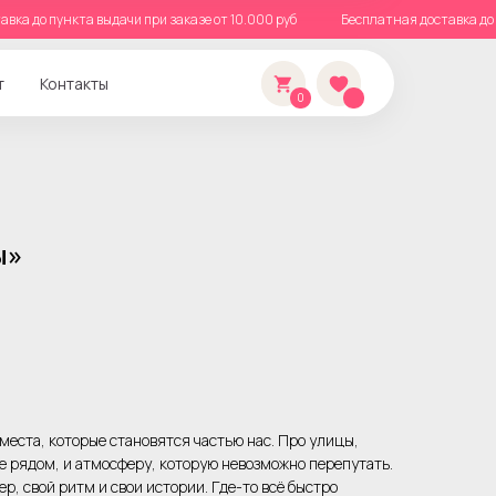
тавка до пункта выдачи при заказе от 10.000 руб
Бесплатная доставка д
т
Контакты
0
ы»
места, которые становятся частью нас. Про улицы,
ые рядом, и атмосферу, которую невозможно перепутать.
ер, свой ритм и свои истории. Где-то всё быстро