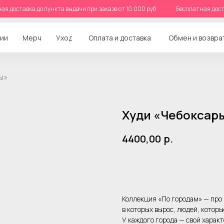
тная доставка до пункта выдачи при заказе от 10.000 руб
Бесплатная дос
ии
Мерч
Уход
Оплата и доставка
Обмен и возвра
ы»
Худи «Чебоксар
4400,00
р.
Добавить в корзину
Коллекция «По городам» — про 
в которых вырос, людей, котор
У каждого города — свой характ