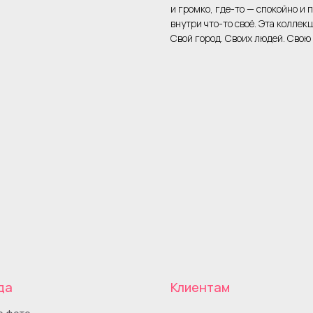
и громко, где-то — спокойно и 
внутри что-то своё. Эта коллекц
Свой город. Своих людей. Свою 
да
Клиентам