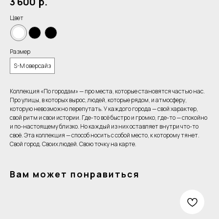
3 600
р.
Цвет
Размер
S-M оверсайз
Коллекция «По городам» — про места, которые становятся частью нас.
Про улицы, в которых вырос, людей, которые рядом, и атмосферу,
которую невозможно перепутать. У каждого города — свой характер,
свой ритм и свои истории. Где-то всё быстро и громко, где-то — спокойно
и по-настоящему близко. Но каждый из них оставляет внутри что-то
своё. Эта коллекция — способ носить с собой место, к которому тянет.
Свой город. Своих людей. Свою точку на карте.
Вам может понравиться