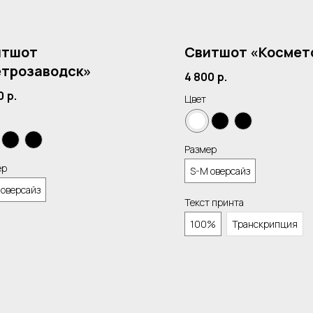
итшот
Свитшот «Космет
трозаводск»
4 800
р.
0
р.
Цвет
Размер
ер
S-M оверсайз
 оверсайз
Текст принта
100%
Транскрипция