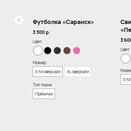
к»
Футболка «Саранск»
Св
«Пе
3 300
р.
3 60
Цвет
Цвет
Размер
Разм
S-M оверсайз
XL оверсайз
S-M
Тип ткани
Премиум