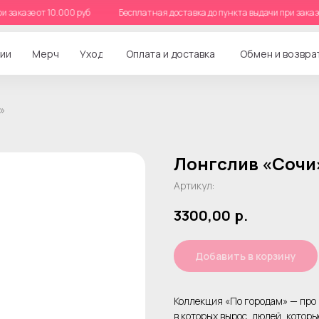
 при заказе от 10.000 руб
Бесплатная доставка до пункта выдачи при за
ии
Мерч
Уход
Оплата и доставка
Обмен и возвра
»
Лонгслив «Сочи
Артикул:
3300,00
р.
Добавить в корзину
Коллекция «По городам» — про 
в которых вырос, людей, котор