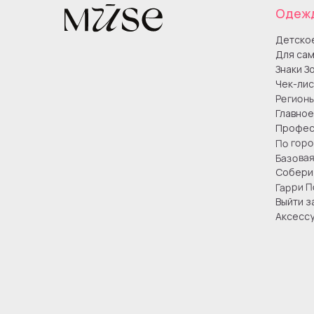
Одеж
Детско
Для сам
Знаки З
Чек-лис
Регион
Главное
Профес
По гор
Базова
Собери 
Гарри П
Выйти з
Аксесс