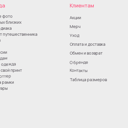
да
Клиентам
е фото
Акции
ых близких
Мерч
одиака
т путешественника
Уход
ы
Оплата и доставка
сии
Обмен и возврат
одам
О бренде
я одежда
Контакты
свой принт
оттер
Таблица размеров
а рамки
уары