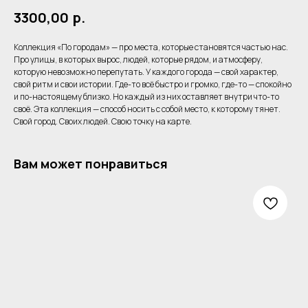
3300,00
р.
Коллекция «По городам» — про места, которые становятся частью нас.
Про улицы, в которых вырос, людей, которые рядом, и атмосферу,
которую невозможно перепутать. У каждого города — свой характер,
свой ритм и свои истории. Где-то всё быстро и громко, где-то — спокойно
и по-настоящему близко. Но каждый из них оставляет внутри что-то
своё. Эта коллекция — способ носить с собой место, к которому тянет.
Свой город. Своих людей. Свою точку на карте.
Вам может понравиться