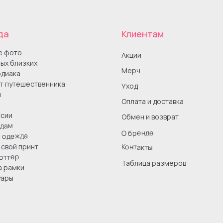
да
Клиентам
е фото
Акции
ых близких
Мерч
одиака
т путешественника
Уход
ы
Оплата и доставка
сии
Обмен и возврат
одам
О бренде
я одежда
Контакты
свой принт
оттер
Таблица размеров
а рамки
уары