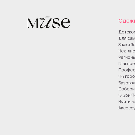
Одеж
Детско
Для сам
Знаки З
Чек-лис
Регион
Главное
Профес
По гор
Базова
Собери 
Гарри П
Выйти з
Аксесс