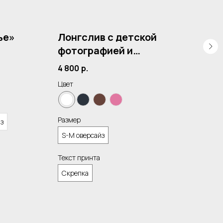
ье»
Лонгслив с детской
Ху
фотографией и
4 4
отчеством
4 800
р.
Цвет
Цвет
Разм
Размер
йз
S-M
S-M оверсайз
Текст принта
Скрепка