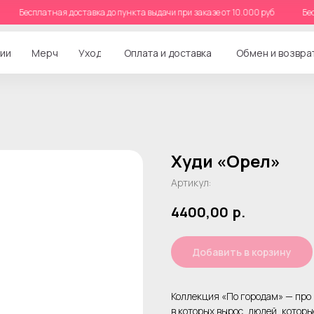
уб
Бесплатная доставка до пункта выдачи при заказе от 10.000 руб
ии
Мерч
Уход
Оплата и доставка
Обмен и возвра
Худи «Орел»
Артикул:
4400,00
р.
Добавить в корзину
Коллекция «По городам» — про 
в которых вырос, людей, котор