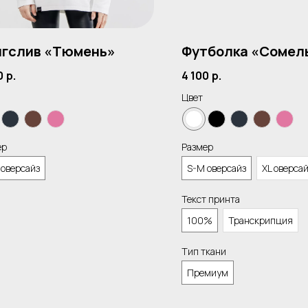
гслив «Тюмень»
Футболка «Сомел
0
р.
4 100
р.
Цвет
ер
Размер
 оверсайз
S-M оверсайз
XL оверса
Текст принта
100%
Транскрипция
Тип ткани
Премиум