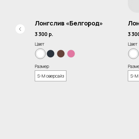
во»
Лонгслив «Белгород»
Лон
3 300
р.
3 30
Цвет
Цвет
Размер
Разм
S-M оверсайз
S-M