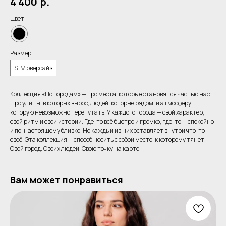
4 400
р.
Цвет
Размер
S-M оверсайз
Коллекция «По городам» — про места, которые становятся частью нас.
Про улицы, в которых вырос, людей, которые рядом, и атмосферу,
которую невозможно перепутать. У каждого города — свой характер,
свой ритм и свои истории. Где-то всё быстро и громко, где-то — спокойно
и по-настоящему близко. Но каждый из них оставляет внутри что-то
своё. Эта коллекция — способ носить с собой место, к которому тянет.
Свой город. Своих людей. Свою точку на карте.
Вам может понравиться