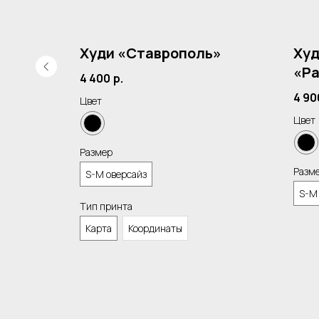
истом
Худи «Ставрополь»
Худ
«Ра
4 400
р.
4 90
Цвет
Цвет
Размер
Разм
S-M оверсайз
S-M
Тип принта
Карта
Координаты