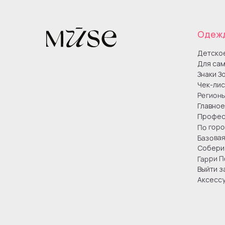
Одеж
Детско
Для сам
Знаки З
Чек-лис
Регион
Главное
Профес
По гор
Базова
Собери 
Гарри П
Выйти з
Аксесс