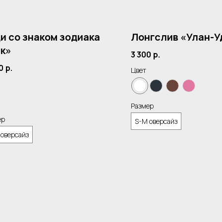
и со знаком зодиака
Лонгслив «Улан-У
к»
3 300
р.
0
р.
Цвет
Размер
ер
S-M оверсайз
 оверсайз