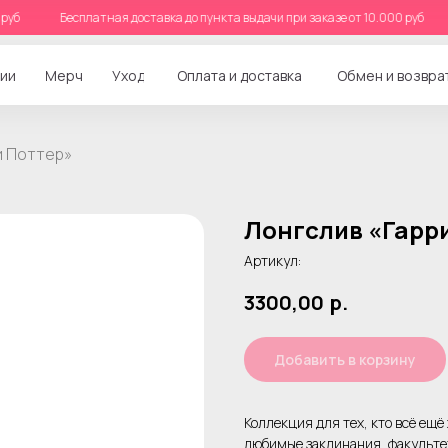
.000 руб
Бесплатная доставка до пункта выдачи при заказе от 10.000 руб
ии
Мерч
Уход
Оплата и доставка
Обмен и возвра
и Поттер»
Лонгслив «Гарр
Артикул:
3300,00
р.
Добавить в корзину
Коллекция для тех, кто всё ещё
любимые заклинания, факультет