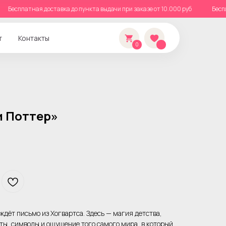
Бесплатная доставка до пункта выдачи при заказе от 10.000 руб
т
Контакты
0
и Поттер»
 ждёт письмо из Хогвартса. Здесь — магия детства,
ы, символы и ощущение того самого мира, в который