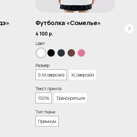
дэ»
Футболка «Сомелье»
Фу
4 100
р.
3 3
Цвет
Цвет
Размер
Разм
S-M оверсайз
XL оверсайз
S-M
Текст принта
Тип 
100%
Транскрипция
Пр
Тип ткани
Премиум