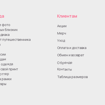
да
Клиентам
е фото
Акции
ых близких
Мерч
одиака
т путешественника
Уход
ы
Оплата и доставка
сии
Обмен и возврат
одам
О бренде
я одежда
Контакты
свой принт
оттер
Таблица размеров
а рамки
уары