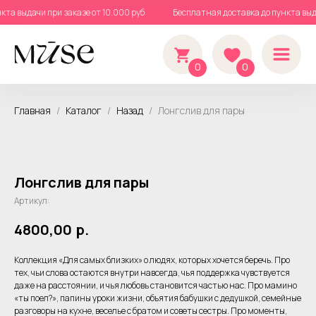
нкта выдачи при заказе от 10.000 руб
Бесплатная доставка до пункта вы
0
0
Главная
Каталог
Назад
Лонгслив для пары
Лонгслив для пары
Артикул:
4800,00
р.
Коллекция «Для самых близких» о людях, которых хочется беречь. Про
тех, чьи слова остаются внутри навсегда, чья поддержка чувствуется
даже на расстоянии, и чья любовь становится частью нас. Про мамино
«ты поел?», папины уроки жизни, объятия бабушки с дедушкой, семейные
разговоры на кухне, веселье с братом и советы сестры. Про моменты,