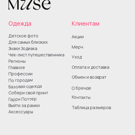
+7 962 430 7954
info@muse-wear.ru
СМЗ Гончарова Юлия Игоревна
ИНН 260808755849
Все права защищены
Юридическая информация
Оферта