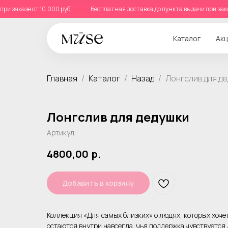
чи при заказе от 10.000 руб
Бесплатная доставка до пункта выдачи при з
Каталог
Акц
Главная
Каталог
Назад
Лонгслив для д
Лонгслив для дедушки
Артикул:
4800,00
р.
Добавить в корзину
Коллекция «Для самых близких» о людях, которых хочетс
остаются внутри навсегда, чья поддержка чувствуется 