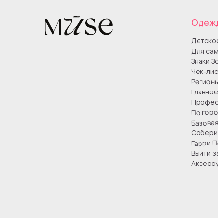
Одеж
Детско
Для сам
Знаки З
Чек-лис
Регион
Главное
Профес
По гор
Базова
Собери 
Гарри П
Выйти з
Аксесс