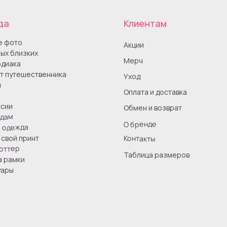
да
Клиентам
е фото
Акции
ых близких
Мерч
одиака
т путешественника
Уход
ы
Оплата и доставка
сии
Обмен и возврат
одам
О бренде
я одежда
Контакты
свой принт
оттер
Таблица размеров
а рамки
уары