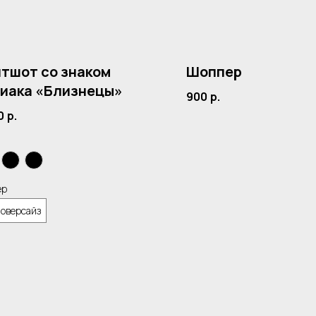
тшот со знаком
Шоппер
иака «Близнецы»
900
р.
0
р.
ер
 оверсайз