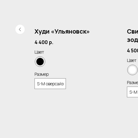
сер»
Худи «Ульяновск»
Сви
зод
4 400
р.
4 50
Цвет
Цвет
Размер
Разм
S-M оверсайз
S-M