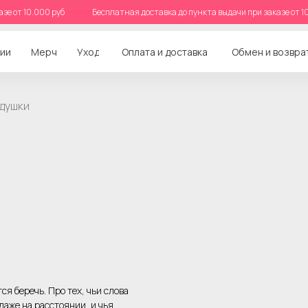
аказе от 10.000 руб
Бесплатная доставка до пункта выдачи при заказе о
ии
Мерч
Уход
Оплата и доставка
Обмен и возвра
едушки
я беречь. Про тех, чьи слова
даже на расстоянии, и чья