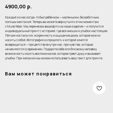
4900,00
р.
Каждый из нас когда-то был ребёнком — маленьким, беззаботным,
полным мечтаний. Теперь вы можете вернуться к этим моментам
с Muse Wear. Мы перенесем ваше фото на наше изделие — и получится
индивидуальный принт с историей, где все эмоции и улыбки настоящие.
Лёгкая ностальгия, искренность и ощущение дома, которое можно
носить с собой. Фотография из прошлого, к которой хочется
возвращаться — про детство внутри нас, про чувства, которые
не меняются со временем. Подарите себе или близкому человеку
возможность носить воспоминание, которое греет душу и вызывает
улыбки. При желании мы можем использовать ваш текст для принта.
Вам может понравиться